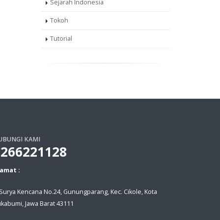
Sejarah Indonesia
Tokoh
Tutorial
UBUNGI KAMI
0266221128
lamat :
. Surya Kencana No.24, Gunungparang, Kec. Cikole, Kota
kabumi, Jawa Barat 43111